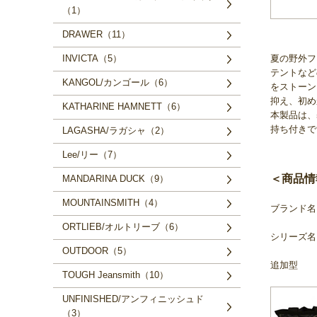
（1）
DRAWER（11）
夏の野外フ
INVICTA（5）
テントなど
KANGOL/カンゴール（6）
をストーン
抑え、初め
KATHARINE HAMNETT（6）
本製品は、
持ち付きで
LAGASHA/ラガシャ（2）
Lee/リー（7）
＜商品情
MANDARINA DUCK（9）
MOUNTAINSMITH（4）
ブランド名 
ORTLIEB/オルトリーブ（6）
シリーズ名 
OUTDOOR（5）
追加型
TOUGH Jeansmith（10）
UNFINISHED/アンフィニッシュド
（3）