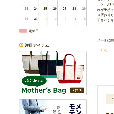
こと、A3
23
24
25
26
27
28
29
れが予想さ
来店お待ち
30
31
1
2
3
4
5
下さいませ
定休日
メールに関
注目アイテム
こちら
＜
ト