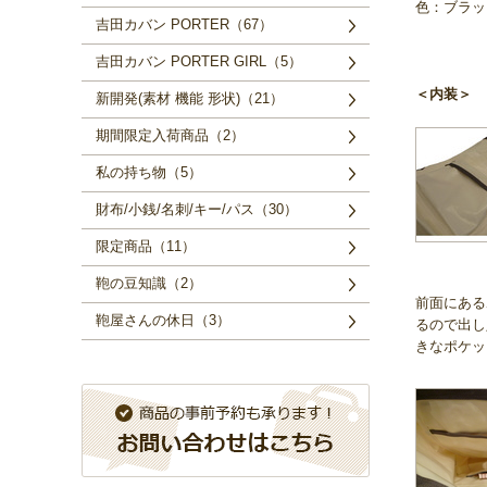
色：ブラッ
吉田カバン PORTER（67）
吉田カバン PORTER GIRL（5）
＜内装＞
新開発(素材 機能 形状)（21）
期間限定入荷商品（2）
私の持ち物（5）
財布/小銭/名刺/キー/パス（30）
限定商品（11）
鞄の豆知識（2）
前面にある
鞄屋さんの休日（3）
るので出し
きなポケッ