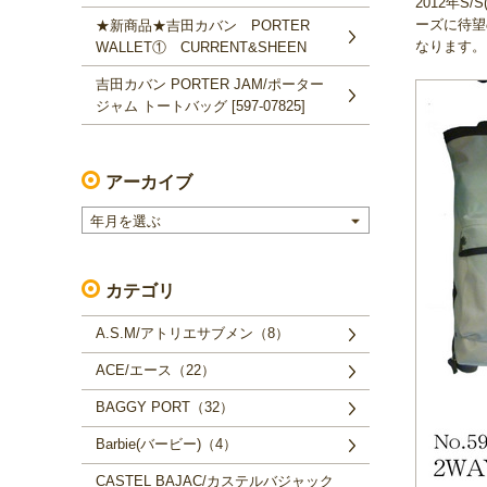
2012年S
ーズに待望
★新商品★吉田カバン PORTER
なります。
WALLET① CURRENT&SHEEN
吉田カバン PORTER JAM/ポーター
ジャム トートバッグ [597-07825]
アーカイブ
年月を選ぶ
カテゴリ
A.S.M/アトリエサブメン（8）
ACE/エース（22）
BAGGY PORT（32）
Barbie(バービー)（4）
CASTEL BAJAC/カステルバジャック