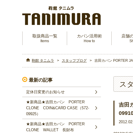
取扱商品一覧
カバン活用術
店舗
Items
How to
S
鞄館 タニムラ
スタッフブログ
吉田カバン PORTER J
最新の記事
ス
定休日変更のお知らせ
★新商品★吉田カバン PORTER
吉田カ
CLONE COIN&CARD CASE（572‐
099
09925）
2012.02
★新商品★吉田カバン PORTER
CLONE WALLET 長財布