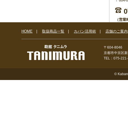
〒604
0
（営業時
FAX：07
HOME
|
取扱商品一覧
|
カバン活用術
|
店舗のご案内
お
〒604-8046
京都市中京区新
TEL：075-221
© Kaban