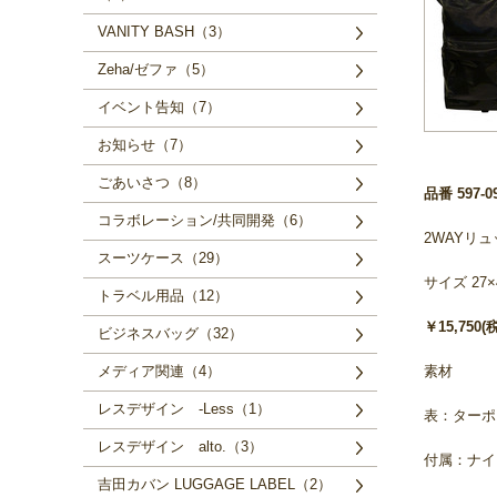
VANITY BASH（3）
Zeha/ゼファ（5）
イベント告知（7）
お知らせ（7）
ごあいさつ（8）
品番 597-0
コラボレーション/共同開発（6）
2WAYリ
スーツケース（29）
サイズ 27×
トラベル用品（12）
￥15,750(
ビジネスバッグ（32）
素材
メディア関連（4）
レスデザイン -Less（1）
表：ターポ
レスデザイン alto.（3）
付属：ナイ
吉田カバン LUGGAGE LABEL（2）