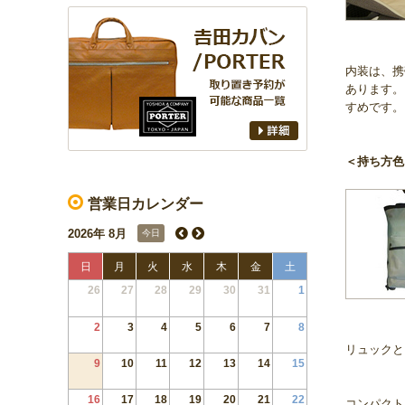
内装は、携
あります。
すめです。
＜持ち方色
営業日カレンダー
2026年 8月
今日
日
月
火
水
木
金
土
26
27
28
29
30
31
1
2
3
4
5
6
7
8
リュックと
9
10
11
12
13
14
15
16
17
18
19
20
21
22
コンパクト