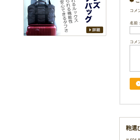
こ
コメ
名前
コメ
鞄選