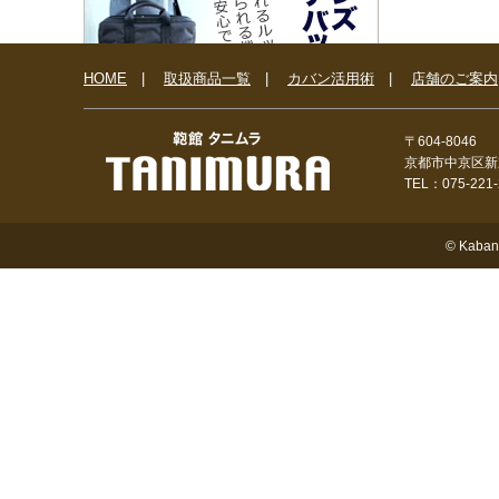
HOME
|
取扱商品一覧
|
カバン活用術
|
店舗のご案内
〒604-8046
京都市中京区新
TEL：075-221
© Kaban