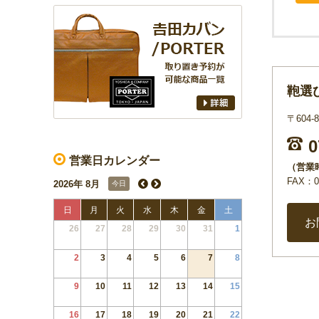
鞄選
〒604
0
営業日カレンダー
（営業時
FAX：07
2026年 8月
今日
日
月
火
水
木
金
土
お
26
27
28
29
30
31
1
2
3
4
5
6
7
8
9
10
11
12
13
14
15
16
17
18
19
20
21
22