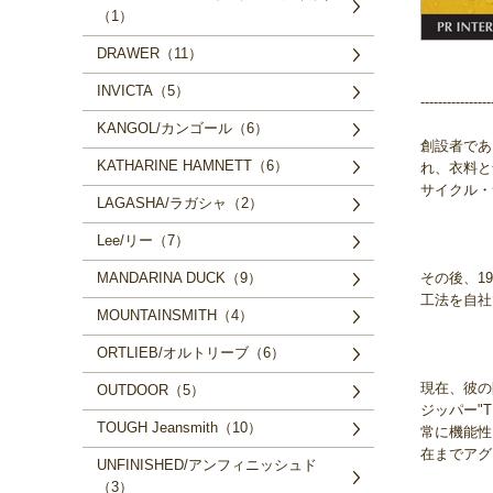
（1）
DRAWER（11）
INVICTA（5）
----------------
KANGOL/カンゴール（6）
創設者であ
KATHARINE HAMNETT（6）
れ、衣料と
サイクル・
LAGASHA/ラガシャ（2）
Lee/リー（7）
その後、1
MANDARINA DUCK（9）
工法を自社
MOUNTAINSMITH（4）
ORTLIEB/オルトリーブ（6）
現在、彼の
OUTDOOR（5）
ジッパー"T
TOUGH Jeansmith（10）
常に機能性
在までアグ
UNFINISHED/アンフィニッシュド
（3）