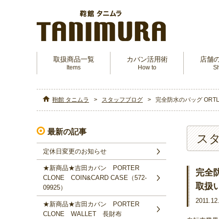
取扱商品一覧
カバン活用術
店舗
Items
How to
S
鞄館 タニムラ
スタッフブログ
完全防水のバッグ ORT
最新の記事
ス
定休日変更のお知らせ
★新商品★吉田カバン PORTER
完全防
CLONE COIN&CARD CASE（572‐
取扱
09925）
2011.12
★新商品★吉田カバン PORTER
CLONE WALLET 長財布