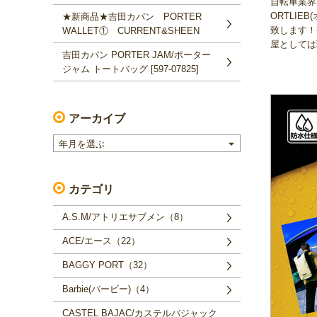
自転車業界で
ORTLI
★新商品★吉田カバン PORTER
致します！
WALLET① CURRENT&SHEEN
屋としては
吉田カバン PORTER JAM/ポーター
ジャム トートバッグ [597-07825]
アーカイブ
年月を選ぶ
カテゴリ
A.S.M/アトリエサブメン（8）
ACE/エース（22）
BAGGY PORT（32）
Barbie(バービー)（4）
CASTEL BAJAC/カステルバジャック