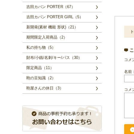
吉田カバン PORTER（67）
吉田カバン PORTER GIRL（5）
新開発(素材 機能 形状)（21）
ト
期間限定入荷商品（2）
私の持ち物（5）
こ
財布/小銭/名刺/キー/パス（30）
コメ
限定商品（11）
名前
鞄の豆知識（2）
鞄屋さんの休日（3）
コメ