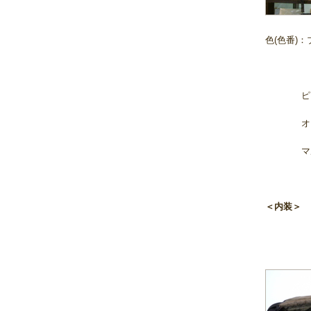
色(色番)：
グリー
ピンク(
オレンジ
マルチカ
＜内装＞