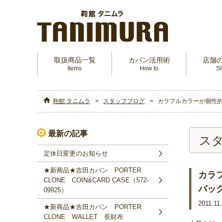
取扱商品一覧
カバン活用術
店舗
Items
How to
S
鞄館 タニムラ
スタッフブログ
カラフルカラーが個性的！F
最新の記事
ス
定休日変更のお知らせ
★新商品★吉田カバン PORTER
カラフ
CLONE COIN&CARD CASE（572‐
バッ
09925）
2011.11
★新商品★吉田カバン PORTER
CLONE WALLET 長財布