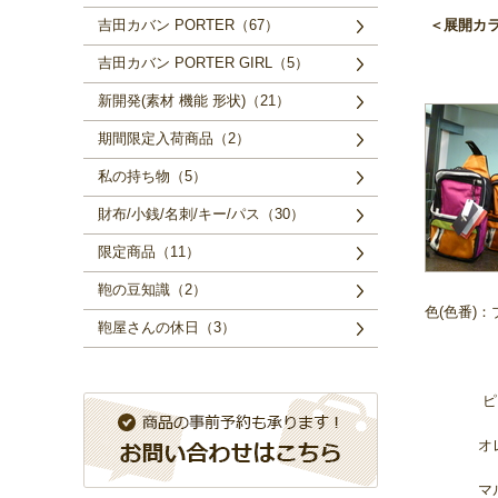
吉田カバン PORTER（67）
＜展開カ
吉田カバン PORTER GIRL（5）
新開発(素材 機能 形状)（21）
期間限定入荷商品（2）
私の持ち物（5）
財布/小銭/名刺/キー/パス（30）
限定商品（11）
鞄の豆知識（2）
色(色番)：
鞄屋さんの休日（3）
グリー
ピンク(
オレンジ
マルチカ