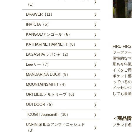
（1）
DRAWER（11）
INVICTA（5）
KANGOL/カンゴール（6）
KATHARINE HAMNETT（6）
FIRE 
ヤーファー
LAGASHA/ラガシャ（2）
個性的なマ
形も今年流
Lee/リー（7）
イズをご用
MANDARINA DUCK（9）
ポケット部
っているの
MOUNTAINSMITH（4）
メッセンジ
しても最適
ORTLIEB/オルトリーブ（6）
OUTDOOR（5）
TOUGH Jeansmith（10）
＜商品情
UNFINISHED/アンフィニッシュド
ブランド名 
（3）