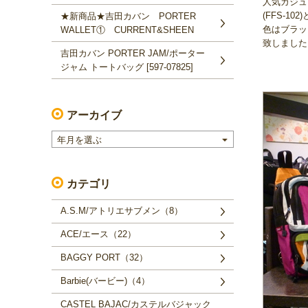
人気カジュ
(FFS-10
★新商品★吉田カバン PORTER
色はブラッ
WALLET① CURRENT&SHEEN
致しました
吉田カバン PORTER JAM/ポーター
ジャム トートバッグ [597-07825]
アーカイブ
年月を選ぶ
カテゴリ
A.S.M/アトリエサブメン（8）
ACE/エース（22）
BAGGY PORT（32）
Barbie(バービー)（4）
CASTEL BAJAC/カステルバジャック