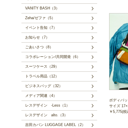
VANITY BASH（3）
Zeha/ゼファ（5）
イベント告知（7）
お知らせ（7）
ごあいさつ（8）
コラボレーション/共同開発（6）
スーツケース（29）
トラベル用品（12）
ビジネスバッグ（32）
メディア関連（4）
ボディバッ
レスデザイン -Less（1）
サイズ 17×
￥5,775(税
レスデザイン alto.（3）
吉田カバン LUGGAGE LABEL（2）