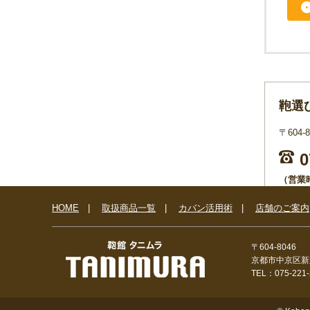
鞄選
〒604
0
（営業時
FAX：07
HOME
|
取扱商品一覧
|
カバン活用術
|
店舗のご案内
お
〒604-8046
京都市中京区新
TEL：075-221