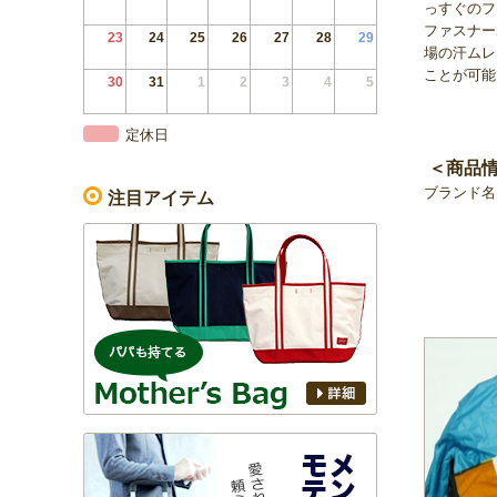
っすぐのフ
ファスナー
23
24
25
26
27
28
29
場の汗ムレ
ことが可能
30
31
1
2
3
4
5
定休日
＜商品
ブランド名 
注目アイテム