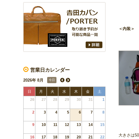
＜内装＞
営業日カレンダー
2026年 8月
今日
日
月
火
水
木
金
土
26
27
28
29
30
31
1
2
3
4
5
6
7
8
9
10
11
12
13
14
15
大きさは5
16
17
18
19
20
21
22