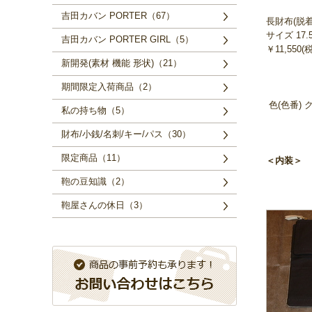
吉田カバン PORTER（67）
長財布(脱
サイズ 17.
吉田カバン PORTER GIRL（5）
￥11,550(
新開発(素材 機能 形状)（21）
期間限定入荷商品（2）
色(色番) ク
私の持ち物（5）
財布/小銭/名刺/キー/パス（30）
限定商品（11）
＜内装＞
鞄の豆知識（2）
鞄屋さんの休日（3）