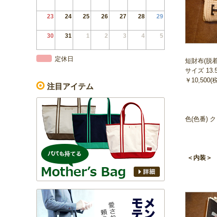
23
24
25
26
27
28
29
30
31
1
2
3
4
5
定休日
短財布(脱
サイズ 13.
￥10,500(
注目アイテム
色(色番) ク
＜内装＞