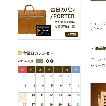
中はシンプ
ンケースも
＜商品
営業日カレンダー
ブランド名
2026年 8月
今日
シリーズ
日
月
火
水
木
金
土
26
27
28
29
30
31
1
2
3
4
5
6
7
8
9
10
11
12
13
14
15
16
17
18
19
20
21
22