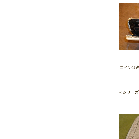
コインは勿
＜シリー