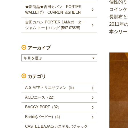
個性的ミ
★新商品★吉田カバン PORTER
コインケ
WALLET① CURRENT&SHEEN
長財布と
吉田カバン PORTER JAM/ポーター
2011年
ジャム トートバッグ [597-07825]
本シリー
アーカイブ
年月を選ぶ
カテゴリ
A.S.M/アトリエサブメン（8）
ACE/エース（22）
BAGGY PORT（32）
Barbie(バービー)（4）
CASTEL BAJAC/カステルバジャック