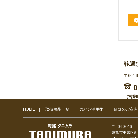
鞄選
〒604
0
（営業時
FAX：07
HOME
|
取扱商品一覧
|
カバン活用術
|
店舗のご案内
お
〒604-8046
京都市中京区新