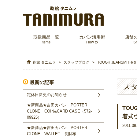
取扱商品一覧
カバン活用術
店舗
Items
How to
S
鞄館 タニムラ
スタッフブログ
TOUGH JEANSMI
最新の記事
ス
定休日変更のお知らせ
★新商品★吉田カバン PORTER
TOU
CLONE COIN&CARD CASE（572‐
着式
09925）
2011.09
★新商品★吉田カバン PORTER
CLONE WALLET 長財布