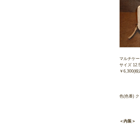
マルチケー
サイズ 12.
￥6,300(税
色(色番) ク
＜内装＞