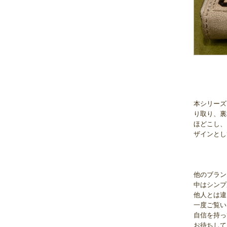
本シリーズ
り取り、裏
ほどこし、
ザインとし
他のブラン
中はシンプ
他人とは違
一度ご覧い
自信を持っ
お待ちして