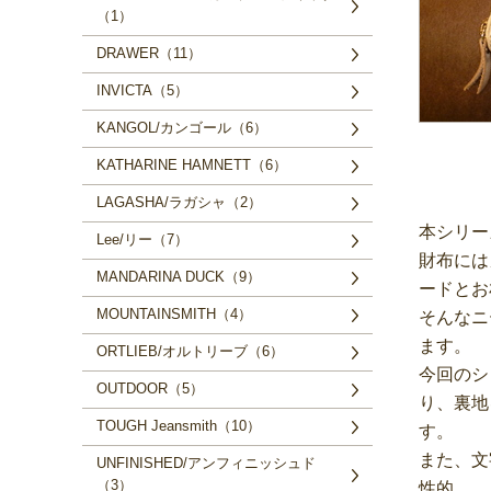
（1）
DRAWER（11）
INVICTA（5）
KANGOL/カンゴール（6）
KATHARINE HAMNETT（6）
LAGASHA/ラガシャ（2）
本シリー
Lee/リー（7）
財布には
MANDARINA DUCK（9）
ードとお
MOUNTAINSMITH（4）
そんなニ
ます。
ORTLIEB/オルトリーブ（6）
今回のシ
OUTDOOR（5）
り、裏地
TOUGH Jeansmith（10）
す。
また、文
UNFINISHED/アンフィニッシュド
（3）
性的。