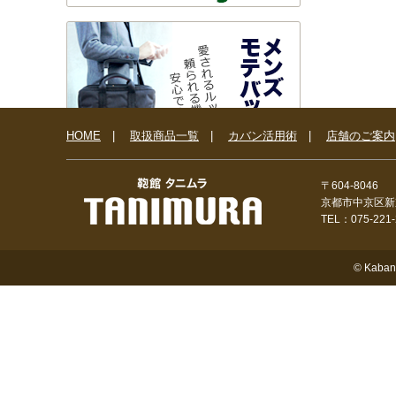
HOME
|
取扱商品一覧
|
カバン活用術
|
店舗のご案内
〒604-8046
京都市中京区新
TEL：075-221
© Kaban